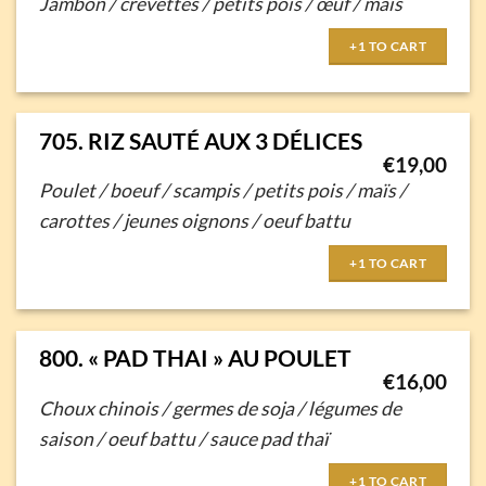
Jambon / crevettes / petits pois / œuf / maïs
+1 TO CART
705. RIZ SAUTÉ AUX 3 DÉLICES
€
19,00
Poulet / boeuf / scampis / petits pois / maïs /
carottes / jeunes oignons / oeuf battu
+1 TO CART
800. « PAD THAI » AU POULET
€
16,00
Choux chinois / germes de soja / légumes de
saison / oeuf battu / sauce pad thaï
+1 TO CART