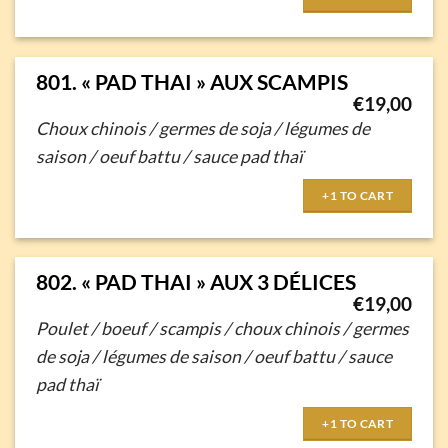
801. « PAD THAI » AUX SCAMPIS
€
19,00
Choux chinois / germes de soja / légumes de
saison / oeuf battu / sauce pad thaï
+1 TO CART
802. « PAD THAI » AUX 3 DÉLICES
€
19,00
Poulet / boeuf / scampis / choux chinois / germes
de soja /
légumes de saison / oeuf battu / sauce
pad thaï
+1 TO CART