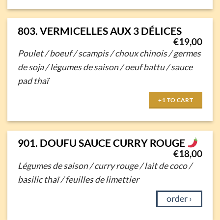
803. VERMICELLES AUX 3 DÉLICES
€
19,00
Poulet / boeuf / scampis / choux chinois / germes
de soja /
légumes de saison / oeuf battu / sauce
pad thaï
+1 TO CART
901. DOUFU SAUCE CURRY ROUGE
€
18,00
Légumes de saison / curry rouge / lait de coco /
basilic thaï / feuilles de limettier
order ›