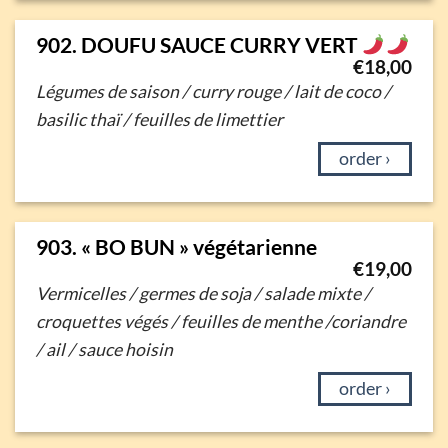
902. DOUFU SAUCE CURRY VERT
€
18,00
Légumes de saison / curry rouge / lait de coco /
basilic thaï / feuilles de limettier
order ›
903. « BO BUN » végétarienne
€
19,00
Vermicelles / germes de soja / salade mixte /
croquettes végés /
feuilles de menthe /coriandre
/ ail / sauce hoisin
order ›