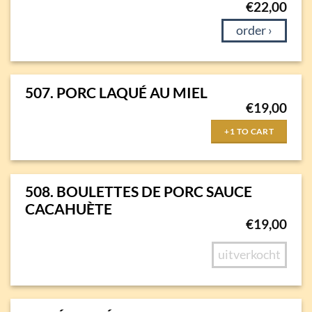
€
22,00
order ›
507. PORC LAQUÉ AU MIEL
€
19,00
+1 TO CART
508. BOULETTES DE PORC SAUCE
CACAHUÈTE
€
19,00
uitverkocht