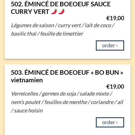
502. ÉMINCÉ DE BOEOEUF SAUCE
CURRY VERT
€
19,00
Légumes de saison / curry vert / lait de coco /
basilic thaï / feuille de limettier
order ›
503. ÉMINCÉ DE BOEOEUF « BO BUN »
vietnamien
€
19,00
Vermicelles / germes de soja / salade mixte /
nem’s poulet / feuilles de menthe / coriandre / ail
/ sauce hoisin
order ›