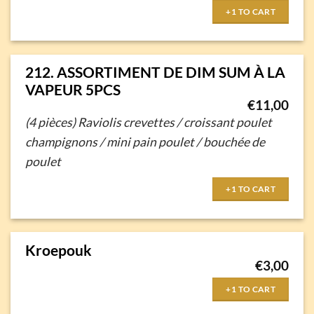
+1 TO CART
212. ASSORTIMENT DE DIM SUM À LA
VAPEUR 5PCS
€
11,00
(4 pièces)
Raviolis crevettes / croissant poulet
champignons /
mini pain poulet / bouchée de
poulet
+1 TO CART
Kroepouk
€
3,00
+1 TO CART