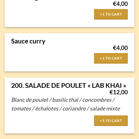
€
4,00
+1 TO CART
Sauce curry
€
4,00
+1 TO CART
200. SALADE DE POULET « LAB KHAI »
€
12,00
Blanc de poulet / basilic thaï / concombres /
tomates /
échalotes / coriandre / salade mixte
+1 TO CART