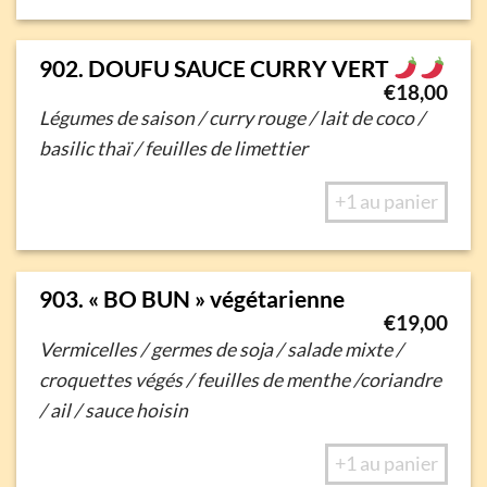
902. DOUFU SAUCE CURRY VERT
€
18,00
Légumes de saison / curry rouge / lait de coco /
basilic thaï / feuilles de limettier
+1 au panier
903. « BO BUN » végétarienne
€
19,00
Vermicelles / germes de soja / salade mixte /
croquettes végés /
feuilles de menthe /coriandre
/ ail / sauce hoisin
+1 au panier