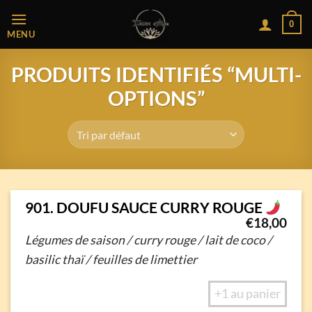
Passer
0
au
MENU
contenu
PRODUITS IDENTIFIÉS “MULTI-
OPTIONS”
901. DOUFU SAUCE CURRY ROUGE
€
18,00
Légumes de saison / curry rouge / lait de coco /
basilic thaï / feuilles de limettier
+1 au panier