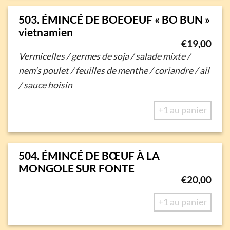
503. ÉMINCÉ DE BOEOEUF « BO BUN »
vietnamien
€
19,00
Vermicelles / germes de soja / salade mixte /
nem’s poulet / feuilles de menthe / coriandre / ail
/ sauce hoisin
+1 au panier
504. ÉMINCÉ DE BŒUF À LA
MONGOLE SUR FONTE
€
20,00
+1 au panier