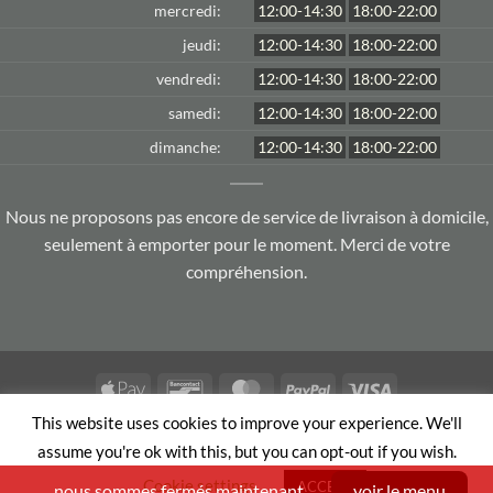
mercredi:
12:00-14:30
18:00-22:00
jeudi:
12:00-14:30
18:00-22:00
vendredi:
12:00-14:30
18:00-22:00
samedi:
12:00-14:30
18:00-22:00
dimanche:
12:00-14:30
18:00-22:00
Nous ne proposons pas encore de service de livraison à domicile,
seulement à emporter pour le moment. Merci de votre
compréhension.
Apple
Bancontact
MasterCard
PayPal
Visa
Pay
This website uses cookies to improve your experience. We'll
TERMS AND CONDITIONS
PRIVACY POLICY
assume you're ok with this, but you can opt-out if you wish.
Copyright 2026 ©
Le jardin d'Asie
| Member of
Order & Eat
Cookie settings
ACCEPT
nous sommes fermés maintenant
voir le menu