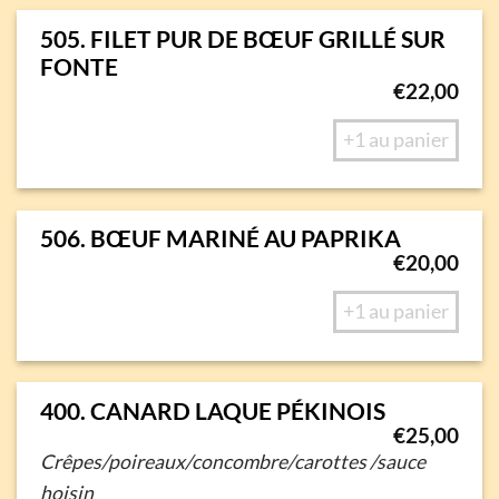
505. FILET PUR DE BŒUF GRILLÉ SUR
FONTE
€
22,00
+1 au panier
506. BŒUF MARINÉ AU PAPRIKA
€
20,00
+1 au panier
400. CANARD LAQUE PÉKINOIS
€
25,00
Crêpes/poireaux/concombre/carottes /sauce
hoisin