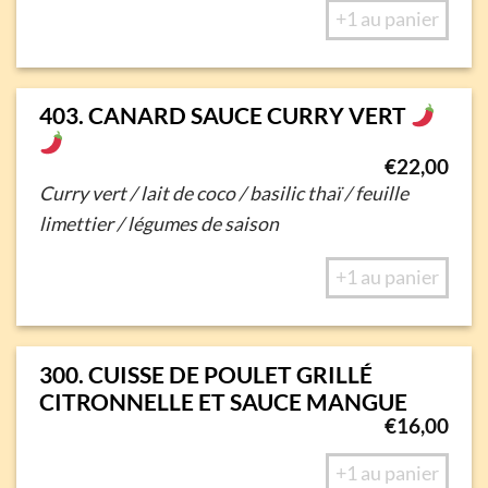
+1 au panier
403. CANARD SAUCE CURRY VERT
€
22,00
Curry vert
/ lait de coco / basilic thaï /
feuille
limettier / légumes de saison
+1 au panier
300. CUISSE DE POULET GRILLÉ
CITRONNELLE ET SAUCE MANGUE
€
16,00
+1 au panier