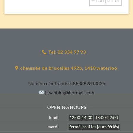
+1 au panier
Tel: 02 354 97 93
chaussée de bruxelles 492b, 1410 waterloo
Numéro d'entreprise:
BE0882813826
jiwanbing@hotmail.com
OPENING HOURS
lundi:
12:00-14:30
18:00-22:00
mardi:
fermé (sauf les jours fériés)